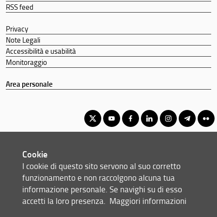
RSS feed
Privacy
Note Legali
Accessibilità e usabilità
Monitoraggio
Area personale
Corso di Laurea Magistrale in Scienze Riabilitative delle
Cookie
Professioni Sanitarie
I cookie di questo sito servono al suo corretto
© Copyright 2012-2026 Università degli Studi di Firenze UNIFI
funzionamento e non raccolgono alcuna tua
P.IVA/Cod.Fis 01279680480
informazione personale. Se navighi su di esso
accetti la loro presenza.
Maggiori informazioni
Largo Brambilla, 3 - 50134 Firenze (FI)