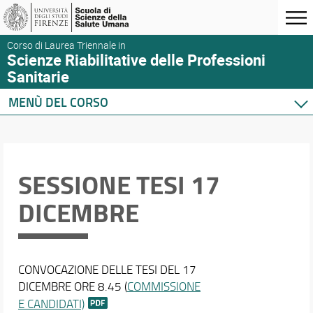
Corso di Laurea Triennale in
Scienze Riabilitative delle Professioni
Sanitarie
MENÙ DEL CORSO
Home
Corso di studio
Didattica
SESSIONE TESI 17
Docenti
DICEMBRE
Orario e calendari
CONVOCAZIONE DELLE TESI DEL 17
DICEMBRE ORE 8.45 (
COMMISSIONE
E CANDIDATI)