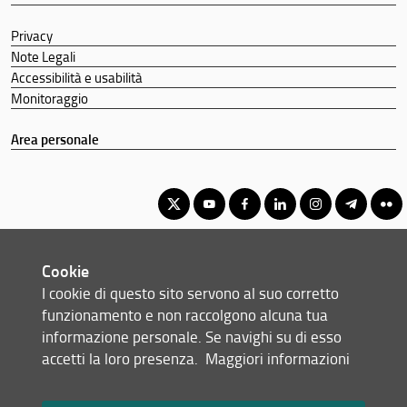
Privacy
Note Legali
Accessibilità e usabilità
Monitoraggio
Area personale
Corso di Laurea Magistrale in Scienze Riabilitative delle
Cookie
Professioni Sanitarie
I cookie di questo sito servono al suo corretto
© Copyright 2012-2026 Università degli Studi di Firenze UNIFI
funzionamento e non raccolgono alcuna tua
P.IVA/Cod.Fis 01279680480
informazione personale. Se navighi su di esso
accetti la loro presenza.
Maggiori informazioni
Largo Brambilla, 3 - 50134 Firenze (FI)
Tel: +39 055 2751941 - 2751944